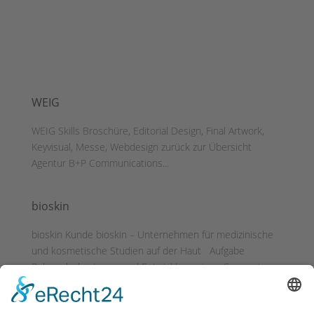
WEIG
WEIG Skills Broschüre, Editorial Design, Final Artwork,
Keyvisual, Messe, Webdesign zurück zur Übersicht
Agentur B+P Communications...
bioskin
bioskin Kunde bioskin – Unternehmen für medizinische
und kosmetische Studien auf der Haut Aufgabe
Relaunch des Logos und Entwicklung eines Corporate
Designs. Weiterhin wurden diverse Maßnahmen zur
Gewinnung von Probanden umgesetzt. Agentur da vinci