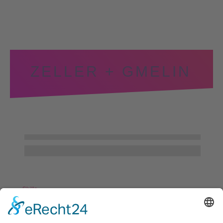
ZELLER + GMELIN
Skills
Keyvisual
,
Newsletter
,
Webdesign